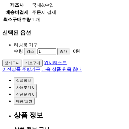
제조사
국내&수입
배송비결제
주문시 결제
최소구매수량
1 개
선택된 옵션
리빙룸 가구
수량
+0원
감소
증가
위시리스트
장바구니
바로구매
이전상품
주방가구
다음 상품
원목 침대
상품정보
사용후기
0
상품문의
0
배송/교환
상품 정보