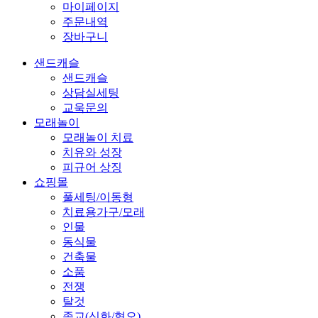
마이페이지
주문내역
장바구니
샌드캐슬
샌드캐슬
상담실세팅
교욱문의
모래놀이
모래놀이 치료
치유와 성장
피규어 상징
쇼핑몰
풀세팅/이동형
치료용가구/모래
인물
동식물
건축물
소품
전쟁
탈것
종교(신화/혐오)