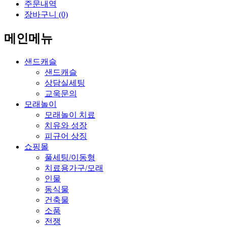
주문내역
장바구니 (0)
메인메뉴
샌드캐슬
샌드캐슬
상담실세팅
교욱문의
모래놀이
모래놀이 치료
치유와 성장
피규어 상징
쇼핑몰
풀세팅/이동형
치료용가구/모래
인물
동식물
건축물
소품
전쟁