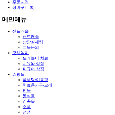
주문내역
장바구니 (0)
메인메뉴
샌드캐슬
샌드캐슬
상담실세팅
교욱문의
모래놀이
모래놀이 치료
치유와 성장
피규어 상징
쇼핑몰
풀세팅/이동형
치료용가구/모래
인물
동식물
건축물
소품
전쟁