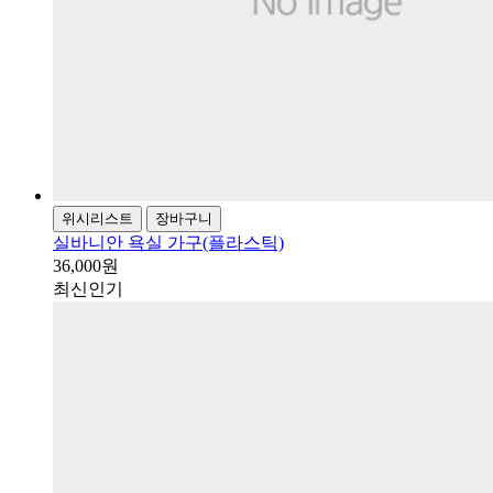
위시리스트
장바구니
실바니안 욕실 가구(플라스틱)
36,000원
최신
인기