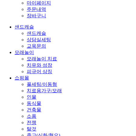
마이페이지
주문내역
장바구니
샌드캐슬
샌드캐슬
상담실세팅
교욱문의
모래놀이
모래놀이 치료
치유와 성장
피규어 상징
쇼핑몰
풀세팅/이동형
치료용가구/모래
인물
동식물
건축물
소품
전쟁
탈것
종교(신화/혐오)