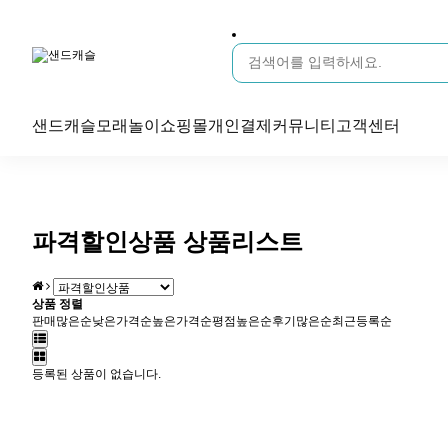
샌드캐슬
모래놀이
쇼핑몰
개인결제
커뮤니티
고객센터
파격할인상품 상품리스트
상품 정렬
판매많은순
낮은가격순
높은가격순
평점높은순
후기많은순
최근등록순
등록된 상품이 없습니다.